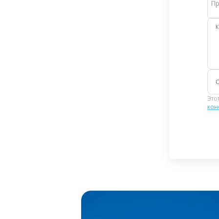
Пр
К
Это
кон