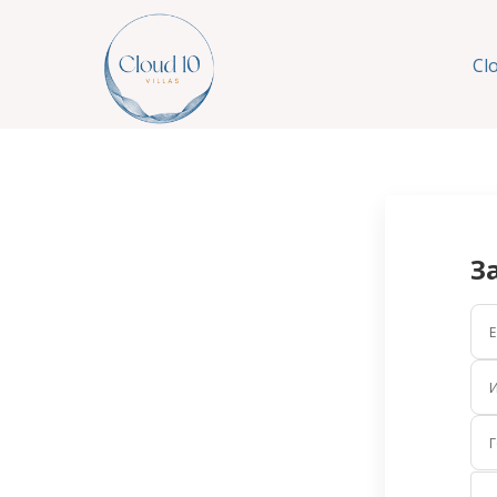
Cl
З
E
Г