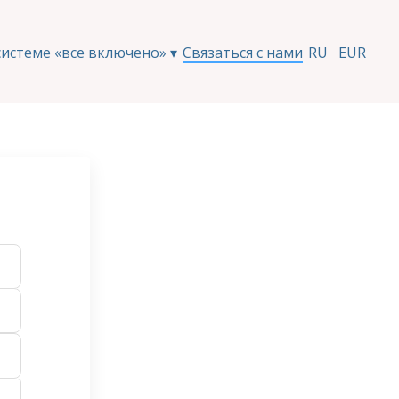
системе «все включено»
▾
Связаться с нами
RU
EUR