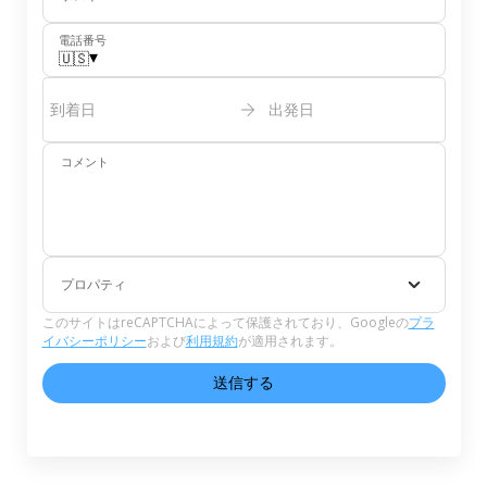
電話番号
▾
🇺🇸
到着日
出発日
コメント
プロパティ
このサイトはreCAPTCHAによって保護されており、Googleの
プラ
イバシーポリシー
および
利用規約
が適用されます。
送信する