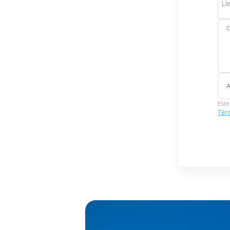
Ll
C
A
Este
Térm