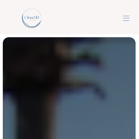
Cloud10 βίλες
Πολυτελείς Ονειρεμένες Διακοπές All-Inclusive
▾
5 αστέρων
Επικοινωνήστε μαζί μας